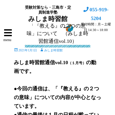
受験対策なら・三島市・定
055-919-
員制進学塾
5204
みしま時習館
受付時間：月～土曜
「『教える』の２つの意
日 14:30～18:00
味」について （みしま時
menu
習館通信vol.10）
投
投
2021年1月1日
みしま時習館
稿
稿
日
者
みしま時習館通信vol.10
の動
（１月号）
画です。
●今回の通信は、「『教える』の２つ
の意味」についての内容が中心となっ
ています。
●通信の最後は１月の日程が載ってい