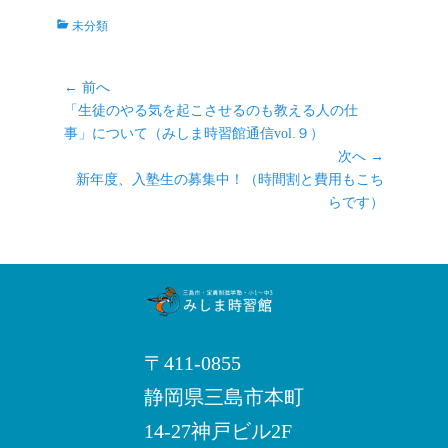
カ
未分類
テ
ゴ
リ
投
← 前へ
ー
前
稿
「生徒のやる気を起こさせるのも教える人の仕
の
事」について（みしま時習館通信vol.９）
ナ
記
次へ →
ビ
事:
次
新年度、入塾生の募集中！（時間割と費用もこち
ゲ
の
らです）
ー
記
シ
事:
ョ
ン
〒411-0855
静岡県三島市本町
14-27神戸ビル2F