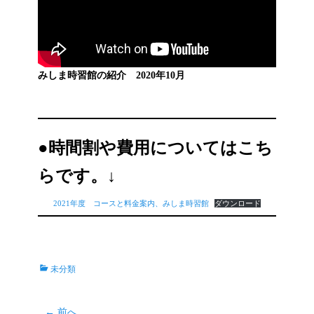
みしま時習館の紹介 2020年10月
●時間割や費用については
こち
らです。↓
2021年度 コースと料金案内、みしま時習館
ダウンロード
カ
未分類
テ
ゴ
リ
投
← 前へ