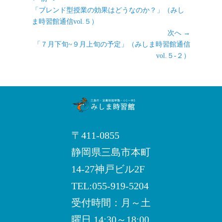
ー
前
稿
「ブレンド型授業の効果はどうなのか？」（みし
の
ま時習館通信vol.５）
ナ
記
次へ →
ビ
事:
次
「７月下旬~９月上旬の予定」（みしま時習館通信
ゲ
の
vol.５-２）
ー
記
シ
事:
ョ
ン
〒411-0855
静岡県三島市本町
14-27神戸ビル2F
TEL:055-919-5204
受付時間：月～土
曜日 14:30～18:00