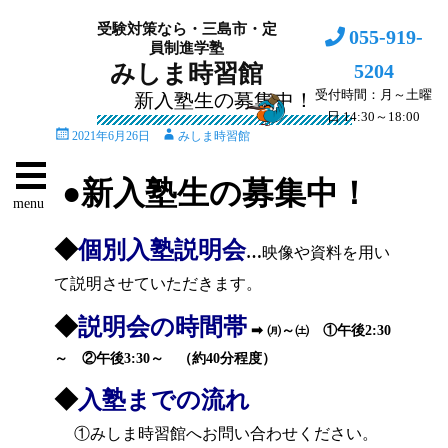
受験対策なら・三島市・定
055-919-
員制進学塾
5204
みしま時習館
受付時間：月～土曜
新入塾生の募集中！
日 14:30～18:00
投
投
2021年6月26日
みしま時習館
稿
稿
日
者
●新入塾生の募集中！
menu
◆
個別入塾説明会
…
映像や資料を用い
て説明させていただきます。
◆
説明会の時間帯
➡ ㈪～㈯ ①午後2:30
～ ②午後3:30～
（約40分程度）
◆
入塾までの流れ
①みしま時習館へお問い合わせください。