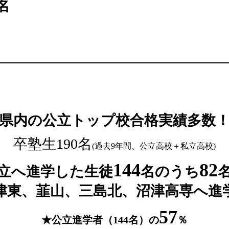
名
県内の公立トップ校合格実績多数
卒塾生190名
(過去9年間、公立高校＋私立高校)
144
82
立へ進学した生徒
名のうち
津東、韮山、三島北、沼津高専へ進
57
★公立進学者（144名）の
％