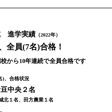
試 進学実績
（2022年）
、全員(7名)合格！
校から10年連続で全員合格です
名)、
合格状況
伊豆中央２名
城北１名、田方農業１名