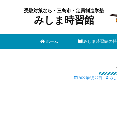
受験対策なら・三島市・定員制進学塾
みしま時習館
メインメニュー
コ
ホーム
みしま時習館の特
ン
テ
ン
ツ
へ
投
投
2022年6月27日
みし
ス
稿
稿
キ
日
者
ッ
プ