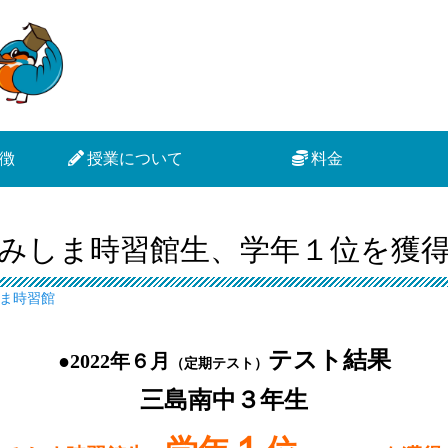
徴
授業について
料金
みしま時習館生、学年１位を獲
ま時習館
テスト結果
●2022年６月
（定期テスト）
三島南中３年生