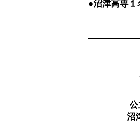
●沼津高専１
公
沼