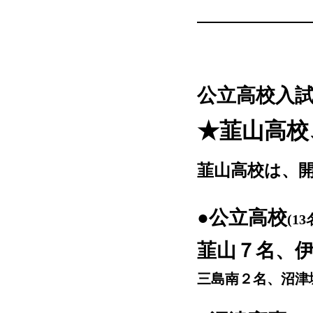
公立高校入
★韮山高校
韮山高校は、開
●公立高校
(13
韮山７名、
三島南２名、沼津