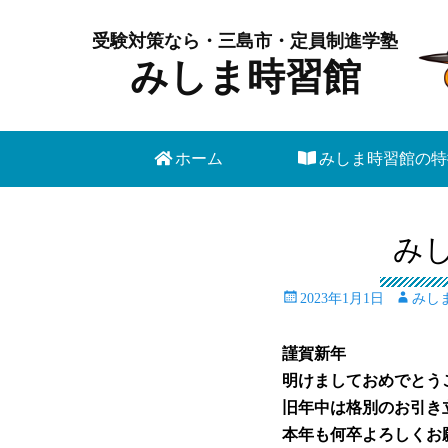
受験対策なら・三島市・定員制進学塾
みしま時習館
メインメニュー
コ
ホーム
みしま時習館の特
ン
テ
ン
みし
ツ
へ
投
投
2023年1月1日
みし
ス
稿
稿
キ
日
者
謹賀新年
ッ
明けましておめで
プ
旧年中は格別のお引
本年も何卒よろしく