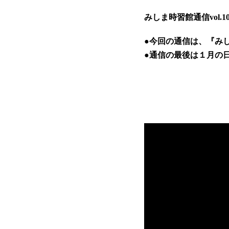
みしま時習館通信vol.1
●今回の通信は、『み
●通信の最後は１月の