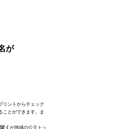
！
名が
プリントからチェック
ることができます。ま
割近く
が地域の公立トッ