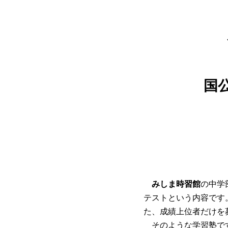
国
みしま時習館
の中学
テストという内容です
た、成績上位者だけを
そのような学習塾で