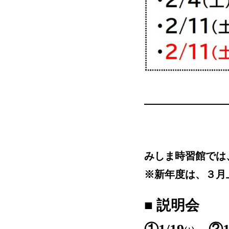
みしま
時習館では
※新年度は、３月
■ 説明会