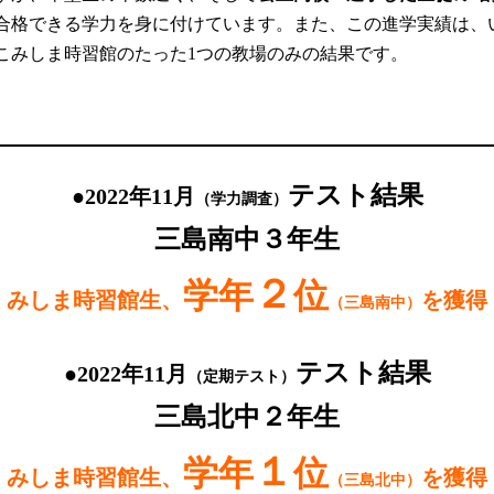
合格できる学力を身に付けています。
また、この進学実績は、
こみしま時習館のたった1つの教場のみの結果です。
テスト結果
●2022年11月
（学力調査）
三島南中３年生
２
学年
位
みしま時習館生、
を獲得
（三島南中）
テスト結果
●2022年11月
（定期テスト）
三島北中２年生
１
学年
位
みしま時習館生、
を獲得
（三島北中）