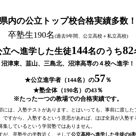
県内の公立トップ校合格実績多数
卒塾生190名
(過去9年間、公立高校＋私立高校)
144
82
公立へ進学した生徒
名のうち
沼津東、韮山、三島北、沼津高専の４校へ進学！
57
★公立進学者（144名）の
％
★塾全体（190名）の
43
％
※たった一つの教場での合格実績です。
部には、入塾テストがあります。とはいっても、事前に渡した
。ですから、入塾するという意思があれば、ほぼ全員が入塾す
募集しているという学習塾ではありません。
すが、卒塾生の半数近く、そして
公立高校へ進学した生徒の6