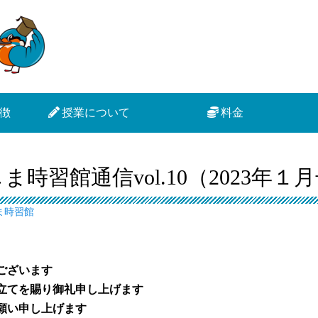
徴
授業について
料金
ま時習館通信vol.10（2023年１
ま時習館
とうございます
き立てを賜り御礼申し上げます
お願い申し上げます