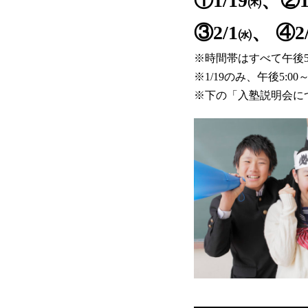
①1/19
、②1
㈭
③2/1
、 ④2/
㈬
※時間帯はすべて午後5:0
※1/19のみ、午後5:00～
※下の「入塾説明会に