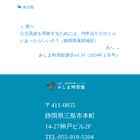
カ
未分類
テ
ゴ
リ
投
← 前へ
ー
前
稿
公立高校を受験するためには、内申点がどのくら
の
いあったらいいの？（静岡県東部地区）
ナ
記
次へ →
ビ
事:
次
みしま時習館通信vol.10（2024年１月号）
ゲ
の
ー
記
シ
事:
ョ
ン
〒411-0855
静岡県三島市本町
14-27神戸ビル2F
TEL:055-919-5204