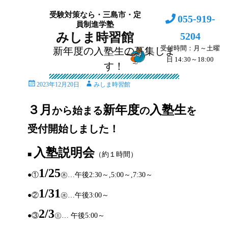
受験対策なら・三島市・定
055-919-
員制進学塾
5204
みしま時習館
受付時間：月～土曜
新年度の入塾生の募集しま
日 14:30～18:00
す！
投
投
2023年12月20日
みしま時習館
稿
稿
日
者
３月
新年度
入塾生
から始まる
の
を
受付開始しました！
入塾説明会
■
（約１時間）
1/25
●①
㊍…午後2:30～,5:00～,7:30～
1/31
●②
㊌…午後3:00～
2/3
●③
㊏… 午後5:00～