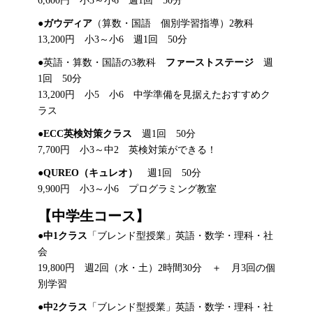
6,600円 小3～小6 週1回 50分
●
ガウディア
（算数・国語 個別学習指導）2教科
13,200円 小3～小6 週1回 50分
●英語・算数・国語の3教科
ファーストステージ
週
1回 50分
13,200円 小5 小6 中学準備を見据えたおすすめク
ラス
●
ECC英検対策クラス
週1回 50分
7,700円 小3～中2 英検対策ができる！
●
QUREO（キュレオ）
週1回 50分
9,900円 小3～小6 プログラミング教室
【中学生コース】
●
中1クラス
「ブレンド型授業」英語・数学・理科・社
会
19,800円 週2回（水・土）2時間30分 ＋ 月3回の個
別学習
●
中2クラス
「ブレンド型授業」英語・数学・理科・社