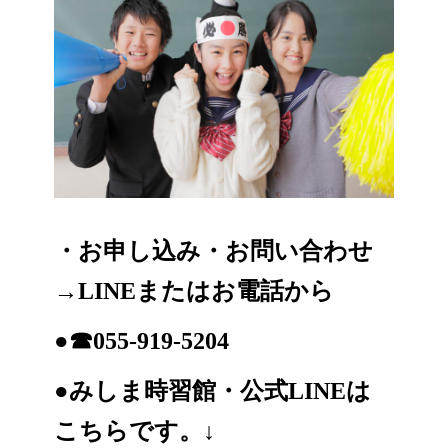
・お
申し込み
・お
問い合わせ
→LINEまたはお電話から
●☎055-919-5204
●みしま時習館・公式LINEは
こちらです。↓