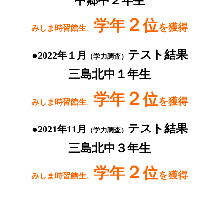
中郷中２年生
２
学年
位
を獲得
みしま時習館生、
テスト結果
●2022年１月
（学力調査）
三島北中１年生
２
学年
位
を獲得
みしま時習館生、
テスト結果
●2021年11月
（学力調査）
三島北中３年生
２
学年
位
を獲得
みしま時習館生、