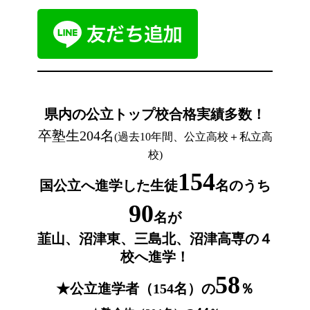
県内の公立トップ校合格実績多数！
卒塾生204名
(過去10年間、公立高校＋私立高
校)
154
国公立へ進学した生徒
名のうち
90
名が
韮山、
沼津東、三島北、沼津高専の４
校へ進学！
58
★公立進学者（154名）の
％