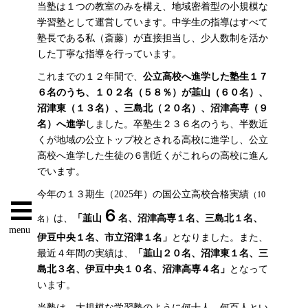
当塾は１つの教室のみを構え、地域密着型の小規模な
学習塾として運営しています。中学生の指導はすべて
塾長である私（斎藤）が直接担当し、少人数制を活か
した丁寧な指導を行っています。
これまでの１２年間で、
公立高校へ進学した塾生
１７
６名のうち、１０２名
（５８％）
が韮山
（６０名）
、
沼津東
（１３名）
、三島北
（２０名）
、沼津高専
（９
名）
へ進学
しました。卒塾生２３６名のうち、半数近
くが地域の公立トップ校とされる高校に進学し、公立
高校へ進学した生徒の６割近くがこれらの高校に進ん
でいます。
今年の１３期生（2025年）の国公立高校合格実績
（10
６
は、
「韮山
名
、沼津高専１
名
、三島北１
名
、
名）
menu
伊豆中央１
名
、市立沼津１
名
」
となりました。また、
最近４年間の実績は、
「韮山２０
名
、沼津東１
名
、三
島北３
名
、伊豆中央１０
名
、沼津高専４
名
」
となって
います。
当塾は、大規模な学習塾のように何十人、何百人とい