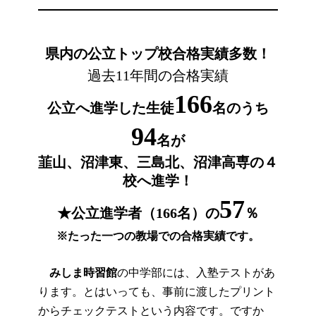
県内の公立トップ校合格実績多数！
過去11年間の合格実績
166
公立へ進学した生徒
名のうち
94
名が
韮山、
沼津東、三島北、沼津高専の４
校へ進学！
57
★公立進学者（166名）の
％
※たった一つの教場での合格実績です。
みしま時習館
の中学部には、入塾テストがあ
ります。とはいっても、事前に渡したプリント
からチェックテストという内容です。ですか