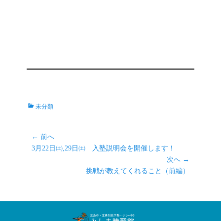
カ
未分類
テ
ゴ
リ
投
← 前へ
ー
前
稿
3月22日㈯,29日㈯ 入塾説明会を開催します！
の
次へ →
ナ
記
次
挑戦が教えてくれること（前編）
ビ
事:
の
ゲ
記
ー
事:
シ