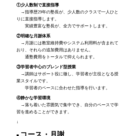
①少人数制で直接指導
→指導歴29年の塾長が、少人数のクラスで一人ひと
りに直接指導します。
実績豊富な塾長が、全力でサポートします。
②明確な月謝体系
→月謝には教室維持費やシステム利用料が含まれて
おり、それらの追加費用はありません。
通塾費用をトータルで抑えられます。
③学習者中心のブレンド型授業
→講師はサポート役に徹し、学習者が主役となる授
業スタイルです。
学習者のペースに合わせた指導を行います。
④静かな学習環境
→落ち着いた雰囲気で集中でき、自分のペースで学
習を進めることができます。
↓
コース・月謝
■