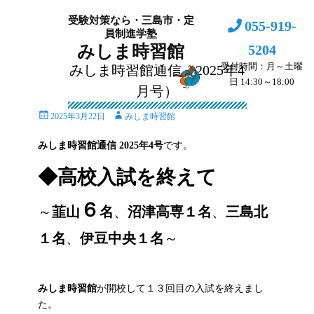
受験対策なら・三島市・定
055-919-
員制進学塾
5204
みしま時習館
受付時間：月～土曜
みしま時習館通信（2025年4
日 14:30～18:00
月号）
投
投
2025年3月22日
みしま時習館
稿
稿
日
者
みしま時習館通信 2025年4号
です。
◆高校入試を終えて
６
～
韮山
名
、
沼津高専
１
名
、
三島北
１
名
、
伊豆中央
１
名
～
みしま時習館
が開校して１３回目の入試を終えまし
た。