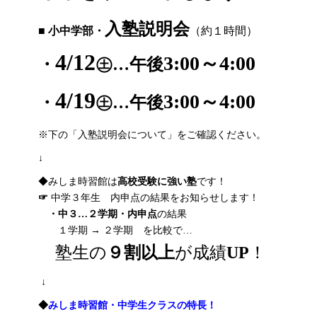
入塾説明会
■
小中学部・
（約１時間）
4/12
3:00～4:00
・
㊏…午後
4/19
3:00～4:00
・
㊏…午後
※下の「入塾説明会について」をご確認ください。
↓
◆みしま時習館は
高校受験に強い塾
です！
☞
中学３年生 内申点の結果をお知らせします！
・中３…
２学期・内申点
の結果
１学期 → ２学期 を比較で…
塾生の
９割以上
が成績
UP
！
↓
◆
みしま
時習館
・中学生クラス
の
特長！