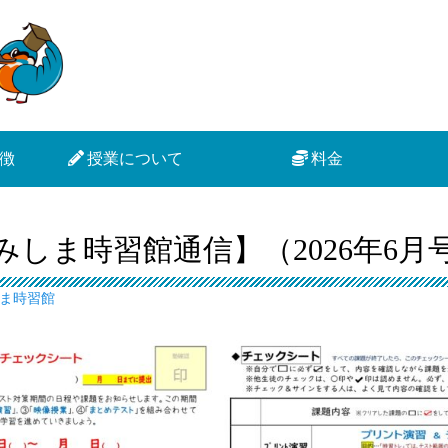
徴
授業について
料金
みしま時習館通信】（2026年6月
ま時習館