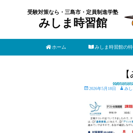
受験対策なら・三島市・定員制進学塾
みしま時習館
メインメニュー
コ
ホーム
みしま時習館の特
ン
テ
ン
【
ツ
へ
投
投
2026年5月18日
みし
ス
稿
稿
キ
日
者
ッ
プ